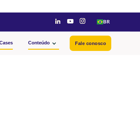
BR
Cases
Conteúdo
Fale conosco
E-mail corporativo*
Cargo*