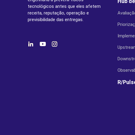
Hub de
tecnológicos antes que eles afetem
receita, reputação, operação e
Avaliaçã
previsibilidade das entregas.
Prioriza
Impleme
Upstrea
Downst
Observab
R/Puls