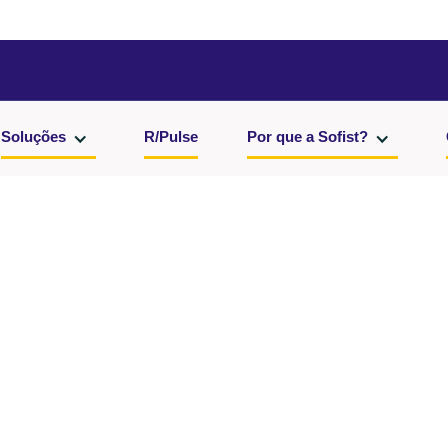
Soluções
R/Pulse
Por que a Sofist?
Nome e sobrenome*
Telefone*