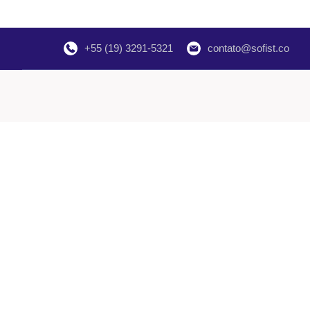
+55 (19) 3291-5321
contato@sofist.co
Fale com um especialista