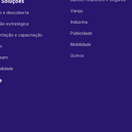
 Soluções
Varejo
o e descoberta
Indústria
ção estratégica
Publicidade
ntação e capacitação
Mobilidade
m
Outros
ream
ilidade
e