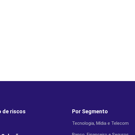
 de riscos
Por Segmento
Tecnologia, Mídia e Telecom
Banco, Financeiro e Seguros