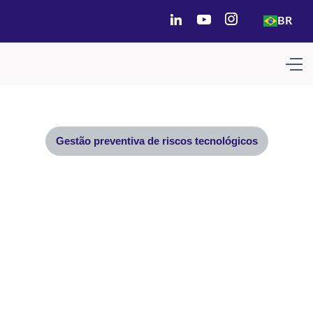
BR
Gestão preventiva de riscos tecnológicos
Reduza riscos tecnológicos
antes que eles impactem o
negócio
A Sofist ajuda líderes de tecnologia a aumentar a
previsibilidade das entregas, proteger operações críticas