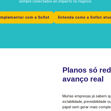
sempre conectados ao impacto no negócio.
Implementar com a Sofist
Entenda como a Sofist atu
Planos só re
avanço real
Muitas empresas já sabem qu
estabilidade, previsibilidade 
papel sem gerar mais complex