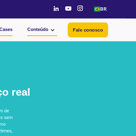
BR
Cases
Conteúdo
Fale conosco
o real
am de
cos sem
omo
 times,