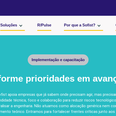
Soluções
R/Pulse
Por que a Sofist?
Implementação e capacitação
forme prioridades em avanç
fist apoia empresas que já sabem onde precisam agir, mas precis
didade técnica, foco e colaboração para reduzir riscos tecnológi
ralisar a engenharia. Não atuamos como alocação genérica nem c
mento teórico. Entramos para fortalecer frentes críticas junto aos