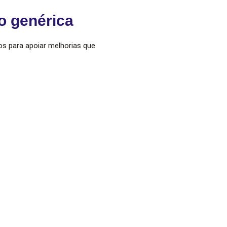
o genérica
os para apoiar melhorias que
Avanço sustentável