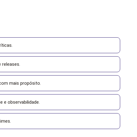
íticas.
 releases.
com mais propósito.
e e observabilidade.
times.