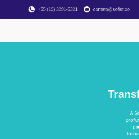
+55 (19) 3291-5321
contato@sofist.co
Trans
A So
profun
pa
treina