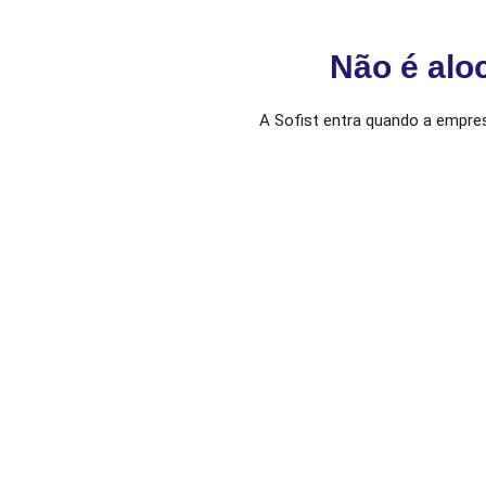
Não é alo
A Sofist entra quando a empre
Não é alocação genérica