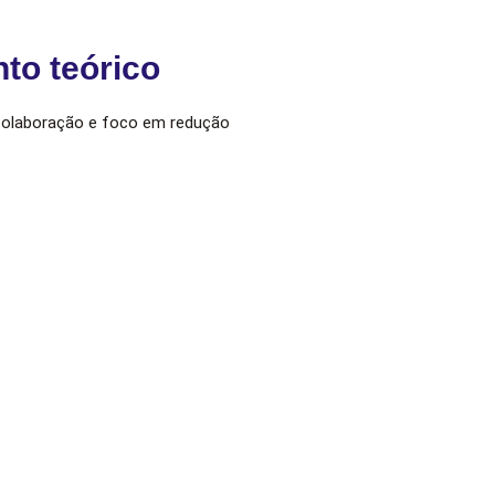
to teórico
 colaboração e foco em redução
Não é iniciativa isolada