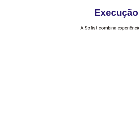
Execução 
A Sofist combina experiênci
Execução orientada a risco