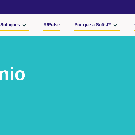
Soluções
R/Pulse
Por que a Sofist?
nio