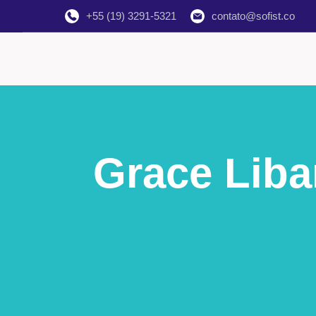
+55 (19) 3291-5321
contato@sofist.co
Grace Liba