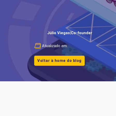
Júlio Viegas
|
Co-founder
Atualizado em:
Voltar à home do blog