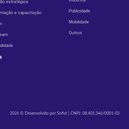
Indústria
ção estratégica
Publicidade
ntação e capacitação
Mobilidade
m
Outros
ream
ilidade
e
2026 © Desenvolvido por Sofist | CNPJ: 08.401.346/0001-03