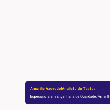
Amarilis Azevedo
|
Analista de Testes
Especialista em Engenharia de Qualidade, Amaril