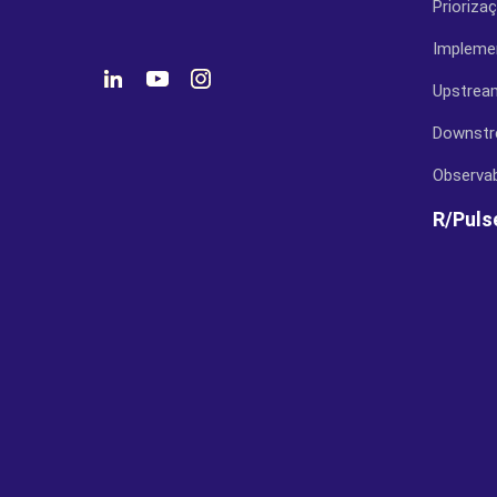
Prioriza
Impleme
Upstrea
Downst
Observab
R/Puls